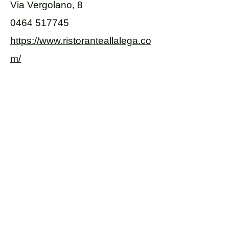
Via Vergolano, 8
0464 517745
https://www.ristoranteallalega.co
m/
Consorzio Assocentro
Viale delle Palme, 1
38062 Arco (TN) Italia
info@assocentro.net
P. IVA
00592840227
Trasparenza contributi pubblici
Contatti:
Mattia Detoni (presidente)
Gianni Angelini
+39 327 7162265
Valerio Calzà
+39 351 6166716
Elena Cologna
+39 327 6770713
Privacy&Policy | Cookies